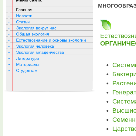
Меню сайта
МНОГООБРАЗ
Главная
Новости
Статьи
Экология вокруг нас
Общая экология
Естествозн
Естествознание и основы экологии
ОРГАНИЧЕ
Экология человека
Экология младенчества
Литература
Систем
Материалы
Студентам
Бактер
Растени
Генера
Систем
Высшие
Семенн
Царств