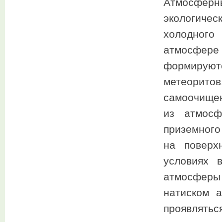
Атмосферн
экологичес
холодного
атмосфере 
формируют
метеорит
самоочище
из атмосф
приземного
на поверх
условиях 
атмосферы
натиском 
проявлят