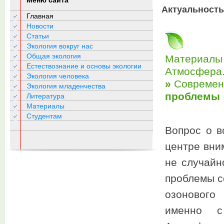
Меню сайта
Актуальност
Главная
Новости
Статьи
Экология вокруг нас
Общая экология
Материалы 
Естествознание и основы экологии
Атмосфера.
Экология человека
»
Современ
Экология младенчества
проблемы
Литература
Материалы
Студентам
Вопрос о в
центре вни
не случайн
проблемы с
озонового
именно с