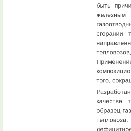
быть прич
железным
газоотвод
сгорании 
направленн
тепловоз
Применени
композицио
того, сокра
Разработа
качестве 
образец га
тепловоза
дефицитно