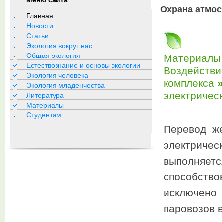
Меню сайта
Охрана атмос
Главная
Новости
Статьи
Экология вокруг нас
Общая экология
Материалы 
Естествознание и основы экологии
Воздействи
Экология человека
комплекса
Экология младенчества
электрическ
Литература
Материалы
Студентам
Перевод же
электричес
выполняе
способств
исключено
паровозов 