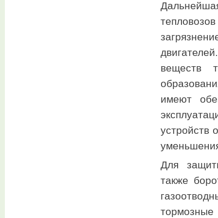
Дальнейшая
тепловоз
загрязнен
двигателей
веществ т
образован
имеют обе
эксплуата
устройств 
уменьшения
Для защит
также боро
газоотвод
тормозные