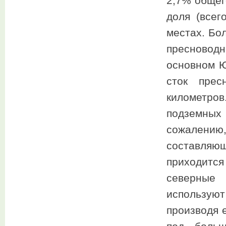
2,7% общег
доля (всег
местах. Бо
пресновод
основном Ю
сток прес
километро
подземных 
сожалению
составля
приходит
северные 
использую
производя 