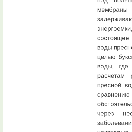
под больш
мембран
задерживаю
энергоемки
состоящее 
воды пресно
целью букс
воды, где
расчетам 
пресной во
сравнению
обстоятель
через не
заболевани