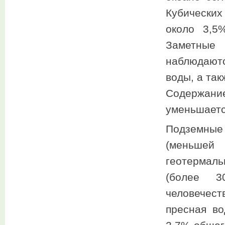
Кубических
около 3,5
Заметные
наблюдают
воды, а та
Содержание
уменьшаетс
Подземны
(меньшей
геотермал
(более 30
человечест
пресная во