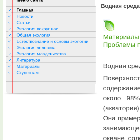
Меню сайта
Водная среда
Главная
Новости
Статьи
Экология вокруг нас
Общая экология
Материалы 
Естествознание и основы экологии
Проблемы п
Экология человека
Экология младенчества
Литература
Водная сре
Материалы
Студентам
Поверхност
содержани
около 98%
(акватория
Она пример
занимающе
океане сол