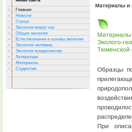
Меню сайта
Материалы и 
Главная
Новости
Статьи
Экология вокруг нас
Общая экология
Материалы 
Естествознание и основы экологии
Эколого-ге
Экология человека
Тюменской 
Экология младенчества
Литература
Материалы
Студентам
Образцы по
прилега
природопо
воздействи
проводил
распределе
При описа