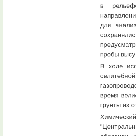
в рельеф
направлени
для анали
сохраняли
предусматр
пробы высу
В ходе ис
селитебной
газопровод
время вели
грунты из 
Химическ
"Централь