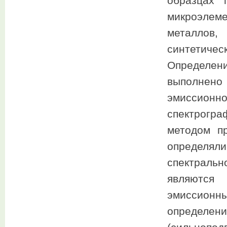
образцах 
микроэлем
металлов
синтетиче
Определен
выполнен
эмиссионн
спектрогр
методом п
определя
спектраль
являются
эмиссионн
определе