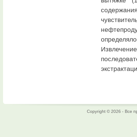
вытяжке (
содержани
чувствит
нефтепро
определял
Извлечени
последо
экстрактаци
Copyright © 2026 - Все 