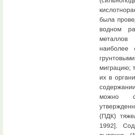
(сильноп
кислотнора
была прове
водном ра
металлов 
наиболее 
грунтовыми
миграцию; 
их в орган
содержани
можно с
утвержден
(ПДК) тяже
1992]. Со