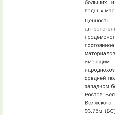
больших и
водных мас
Ценность
антропоген
продемонс
постоянно
материало
имеющим 
народнохо
средней по
западном б
Ростов Вел
Волжского
93.75м (БС