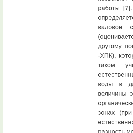
работы [7]
определяе
валовое с
(оценивае
другому по
-ХПК), кот
таком уч
естественн
воды в да
величины 
органическ
зонах (пр
естественн
разность м