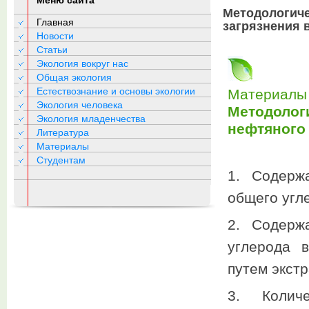
Меню сайта
Методологиче
Главная
загрязнения 
Новости
Статьи
Экология вокруг нас
Общая экология
Естествознание и основы экологии
Материалы 
Экология человека
Методолог
Экология младенчества
нефтяного
Литература
Материалы
Студентам
1. Содерж
общего угл
2. Содерж
углерода 
путем экст
3. Колич