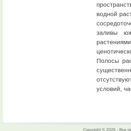
пространс
водной рас
сосредоточ
заливы юж
растениями
ценотическ
Полосы рас
существенн
отсутству
условий, ч
Copyright © 2026 - Все 