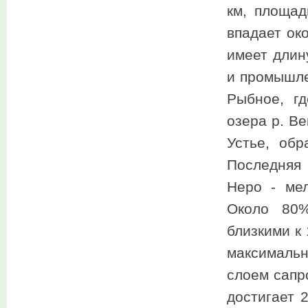
км, площад
впадает ок
имеет длин
и промышле
Рыбное, г
озера р. Ве
Устье, обр
Последняя в
Неро - ме
Около 80%
близкими к 
максималь
слоем сапр
достигает 