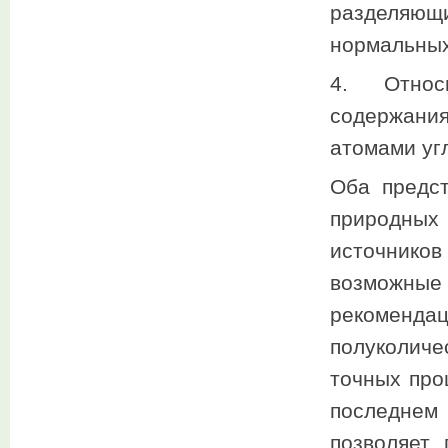
разделяю
нормальных 
4. Относ
содержани
атомами уг
Оба предс
природны
источнико
возможны
рекоменд
полуколиче
точных про
последнем
позволяет