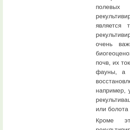
полевых
рекультив
является 
рекультиви
очень важ
биогеоцено
почв, их т
фауны, а 
восстановл
например, 
рекультива
или болота и
Кроме эт
рекультив