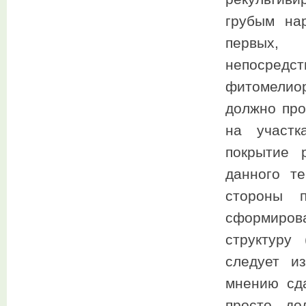
грубым на
первых, 
непосред
фитомелио
должно про
на участк
покрытие 
данного т
стороны п
сформиров
структуру 
следует и
мнению сд
просто до