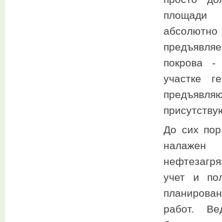
площади р
абсолютно 
предъявля
покрова -
участке г
предъявля
присутству
До сих по
налажен
нефтезагря
учет и по
планирова
работ. Ве