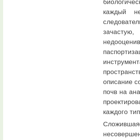
биологиче
каждый не
следовате
зачастую
недооцени
паспортиза
инструме
пространст
описание с
почв на ан
проектиро
каждого ти
Сложивша
несоверше