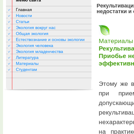
Меню сайта
Рекультиваци
Главная
недостатки и
Новости
Статьи
Экология вокруг нас
Общая экология
Естествознание и основы экологии
Материалы 
Экология человека
Рекультив
Экология младенчества
Приобье н
Литература
эффективн
Материалы
Студентам
Этому же в
при прием
допускающи
рекультив
нехарактер
на практи