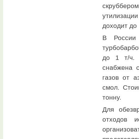
скрубберо
утилизаци
доходит до 
В России 
турбобарбо
до 1 т/ч.
снабжена 
газов от а
смол. Стои
тонну.
Для обезв
отходов и
организов