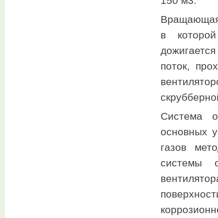
150 м3.
Вращающаяс
в которой
дожигается
поток, про
вентилято
скрубберной
Система о
основных у
газов мет
системы о
вентилятор
поверхнос
коррозионн