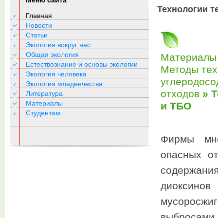
Меню сайта
Технологии т
Главная
Новости
Статьи
Экология вокруг нас
Общая экология
Материалы 
Естествознание и основы экологии
Методы тех
Экология человека
углеродосо
Экология младенчества
отходов
» Т
Литература
Материалы
и ТБО
Студентам
Фирмы мно
опасных о
содержани
диоксино
мусоросжи
выбросами.