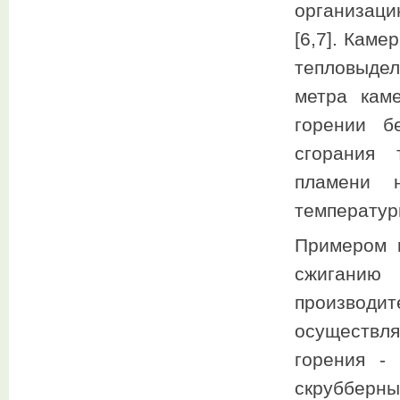
организаци
[6,7]. Кам
тепловыдел
метра кам
горении б
сгорания 
пламени н
температур
Примером 
сжиганию
производи
осуществля
горения -
скруббер