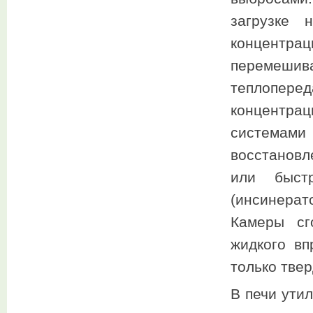
загрузке 
концентра
перемешив
теплоперед
концентра
системам
восстанов
или быст
(инсинерат
Камеры сг
жидкого вп
только тве
В печи ути