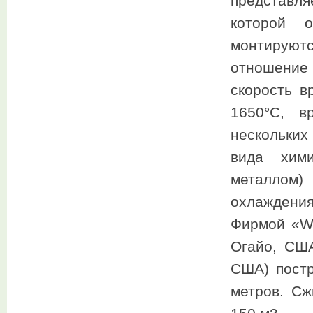
представля
которой о
монтируютс
отношение 
скорость в
1650°С, в
нескольких
вида хими
металлом)
охлаждени
Фирмой «Was
Огайо, США
США) пост
метров. Сж