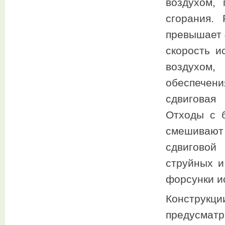
воздухом,
сгорания.
превышает 
скорость и
воздухом,
обеспечени
сдвиговая
Отходы с б
смешивают
сдвиговой
струйных и
форсунки ис
Конструкци
предусмат