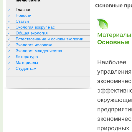
Меню сайта
Основные пр
Главная
Новости
Статьи
Экология вокруг нас
Общая экология
Материалы 
Естествознание и основы экологии
Основные 
Экология человека
Экология младенчества
Литература
Наиболее
Материалы
Студентам
управления
экономич
эффективно
окружающ
предприя
экономиче
природны