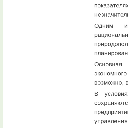
показателя
незначител
Одним из
рациона
природопол
планирован
Основная 
экономног
возможно, 
В условия
сохраняю
предприят
управлени