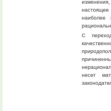
изменения
настоящее 
наиболее 
рациональн
С перехо
качествен
природопо
причинен
нерациона
несет мат
законодате