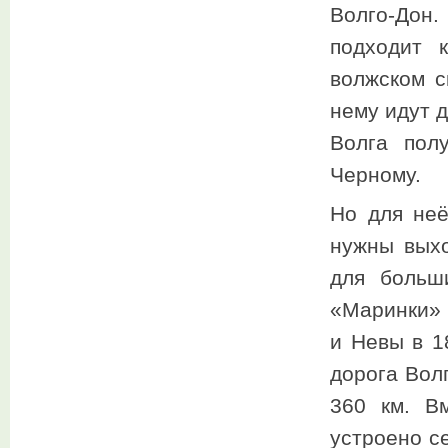
Волго-Дон
подходит 
волжском с
нему идут 
Волга пол
Черному.
Но для неё
нужны вых
для больш
«Маринки» 
и Невы в 1
дорога Вол
360 км. В
устроено с