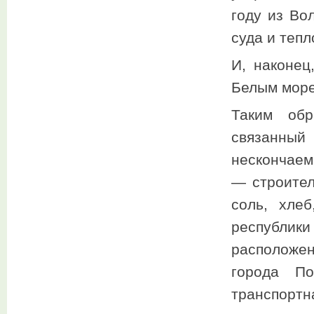
году из Во
суда и тепл
И, наконец
Белым мор
Таким обр
связанны
нескончаем
— строител
соль, хле
республики
расположе
города По
транспорт