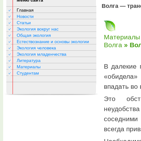
Меню сайта
Волга — тран
Главная
Новости
Статьи
Экология вокруг нас
Общая экология
Материалы 
Естествознание и основы экологии
Волга
» Вол
Экология человека
Экология младенчества
Литература
В далекие 
Материалы
Студентам
«обидела» 
впадать во
Это обст
неудобст
соседними
всегда прив