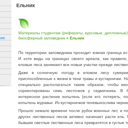
Ельник
Материалы студентам (рефераты, курсовые, дипломные)
гии
биосферный заповедник
» Ельник
По территории заповедника проходит южная граница ес
И хотя виды на границах своего ареала, как правило,
еловые леса занимают все новые участки прежде листвен
Даже в солнечную погоду в еловом лесу сумерки.
приспособленные к жизни в тени травы и кустарнички. Н
специально располагаться таким образом, чтобы мен
сориентированы семь листочков у седмичника. В б
интересное растение копытень (если его потереть, п
копытень муравьи. Из кустарничков теневынослива черни
Прошло немало времени после рубок военных лет, и по
других лиственных лесов активно начинает расти ель.
бывшие светлые лиственные леса превратятся в густые 