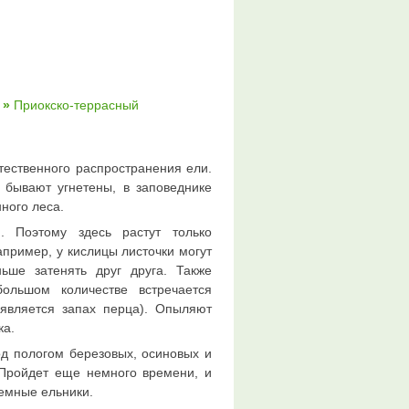
»
Приокско-террасный
тественного распространения ели.
 бывают угнетены, в заповеднике
ного леса.
 Поэтому здесь растут только
апример, у кислицы листочки могут
ьше затенять друг друга. Также
ольшом количестве встречается
оявляется запах перца). Опыляют
ка.
д пологом березовых, осиновых и
 Пройдет еще немного времени, и
темные ельники.