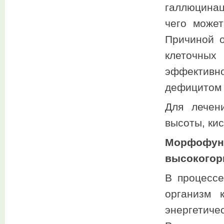
галлюцинац
чего может
Причиной о
клеточных
эффективн
дефицитом 
Для лечен
высоты, ки
Морфофунк
высокогор
В процессе
организм 
энергетич