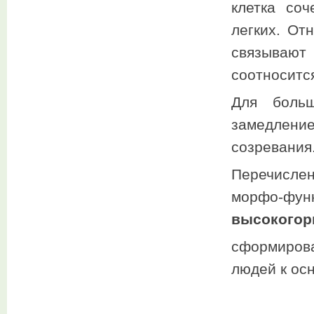
клетка со
легких. От
связывают
соотноситс
Для больш
замедлени
созревания
Перечисле
морфо-ф
высокогор
сформирова
людей к ос