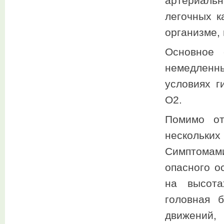
артериаль
легочных к
организме,
Основное 
немедленны
условиях г
О2.
Помимо от
нескольких
Симптомам
опасного о
на высота
головная б
движений