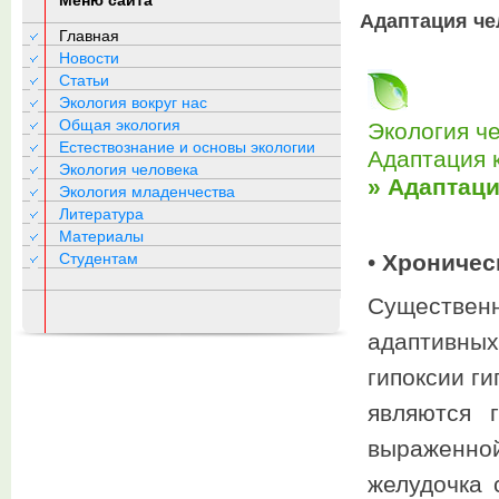
Меню сайта
Адаптация че
Главная
Новости
Статьи
Экология вокруг нас
Общая экология
Экология ч
Естествознание и основы экологии
Адаптация 
Экология человека
» Адаптаци
Экология младенчества
Литература
Материалы
Студентам
•
Хроничес
Существе
адаптивных
гипоксии г
являются 
выраженно
желудочка 