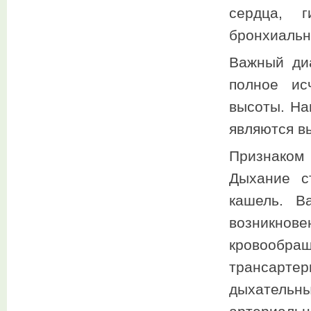
сердца, 
бронхиально
Важный диа
полное ис
высоты. На
являются вы
Признаком
Дыхание с
кашель. В
возникно
кровообра
трансарт
дыхательн