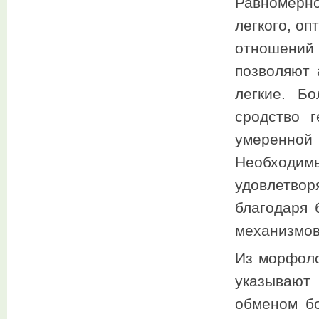
Равномерн
легкого, о
отношений
позволяют 
легкие. Б
сродство 
умеренной
Необход
удовлетвор
благодаря 
механизмов
Из морфоло
указываю
обменом бо