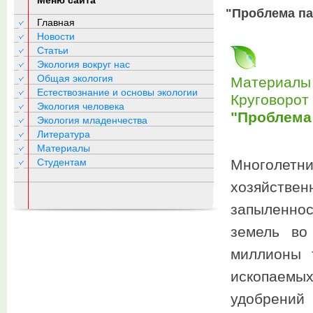
Меню сайта
"Проблема п
Главная
Новости
Статьи
Экология вокруг нас
Общая экология
Материалы 
Естествознание и основы экологии
Круговорот
Экология человека
"Проблема
Экология младенчества
Литература
Материалы
Студентам
Многолетн
хозяйствен
запыленно
земель во
миллионы 
ископаемы
удобрений