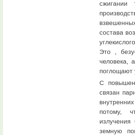
сжигании 
производс
взвешенны
состава во
углекислог
Это , безу
человека, 
поглощают 
С повышен
связан пар
внутренни
потому, ч
излучения 
земную по