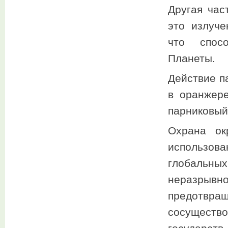
Другая час
это излуче
что спос
Планеты.
Действие п
в оранжере
парниковый
Охрана ок
использова
глобальн
неразрывн
предотвращ
сосуществ