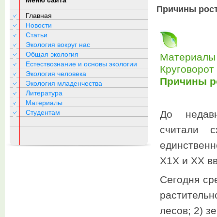
Меню сайта
Причины рост
Главная
Новости
Статьи
Экология вокруг нас
Общая экология
Материалы 
Естествознание и основы экологии
Круговорот
Экология человека
Причины р
Экология младенчества
Литература
Материалы
Студентам
До недавн
считали с
единственн
Х1Х и ХХ вв
Сегодня ср
растительн
лесов; 2) з