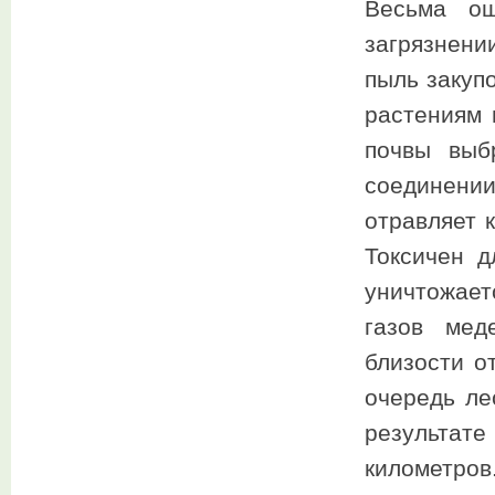
Весьма ощ
загрязнени
пыль закуп
растениям 
почвы выб
соединен
отравляет 
Токсичен д
уничтожае
газов мед
близости о
очередь ле
результат
километров