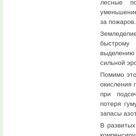
лесные п
уменьшение
за пожаров.
Земледели
быстрому
выделению 
сильной эр
Помимо это
окисления 
при подсе
потеря гум
запасы азо
В развитых
компенсиру