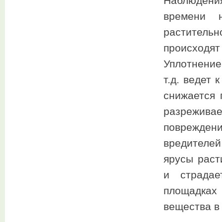
Наблюдени
времени н
раститель
происход
Уплотнение
т.д. ведет
снижается 
разреживае
поврежден
вредителей
ярусы раст
и страдае
площадках
вещества в