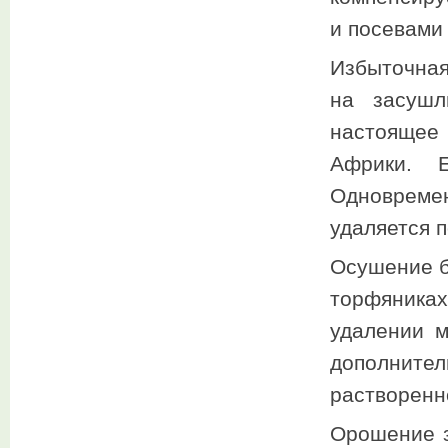
и посевами
Избыточная
на засушл
настоящее 
Африки. Е
Одновреме
удаляется 
Осушение б
торфяника
удалении м
дополнител
растворенн
Орошение з