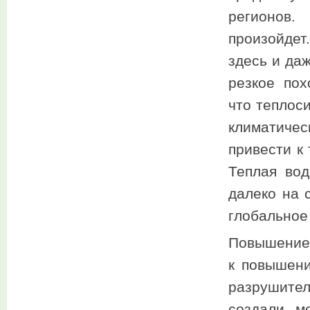
регионов.
произойдет
здесь и да
резкое пох
что теплос
климатичес
привести к 
Теплая вод
далеко на 
глобальное
Повышение 
к повышени
разрушите
создали м