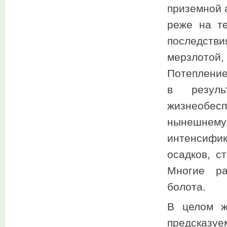
приземной 
реже на т
последств
мерзлотой
Потепление
в резуль
жизнеобесп
нынешнему
интенсифи
осадков, с
Многие ра
болота.
В целом ж
предсказуе