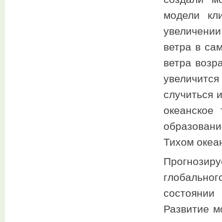
модели кл
увеличении
ветра в са
ветра возр
увеличитс
случиться и
океанское 
образовани
Тихом океа
Прогнозир
глобально
состоянии
Развитие м