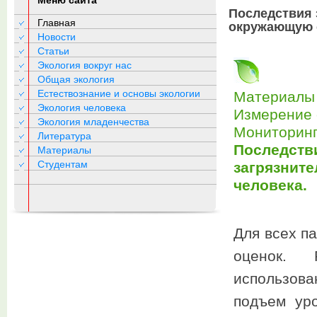
Меню сайта
Последствия 
Главная
окружающую с
Новости
Статьи
Экология вокруг нас
Общая экология
Естествознание и основы экологии
Материалы 
Экология человека
Измерение 
Экология младенчества
Мониторинг
Литература
Последств
Материалы
Студентам
загрязнит
человека.
Для всех п
оценок. 
использова
подъем уро