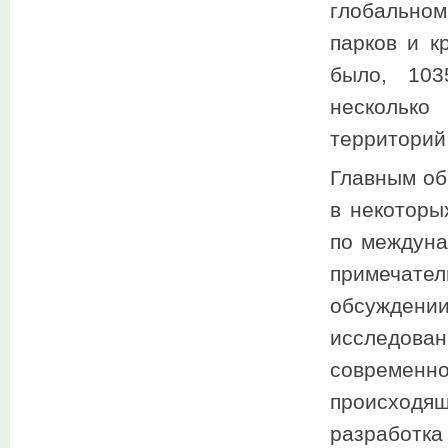
глобально
парков и к
было, 103
несколько
территорий
Главным об
в некоторы
по междуна
примечате
обсуждени
исследова
современ
происходя
разработка