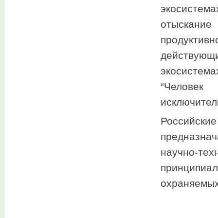
экосистем
отыскани
продукти
действующ
экосистем
“Челове
исключител
Российски
предназна
научно-те
принципиа
охраняемых 