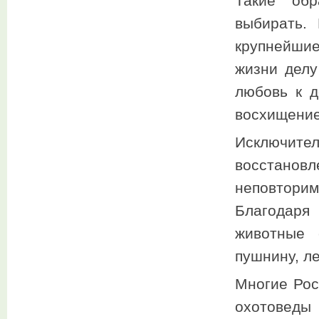
Такие об
выбирать.
крупнейши
жизни делу
любовь к д
восхищение,
Исключите
восстано
неповтори
Благодаря
животные 
пушнину, л
Многие Рос
охотовед