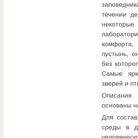
заповедни
течении де
некоторые
лаборатор
комфорта,
пустынь, о
без которо
Самые ярк
зверей и п
Описания 
основаны н
Для состав
среды в д
человечес