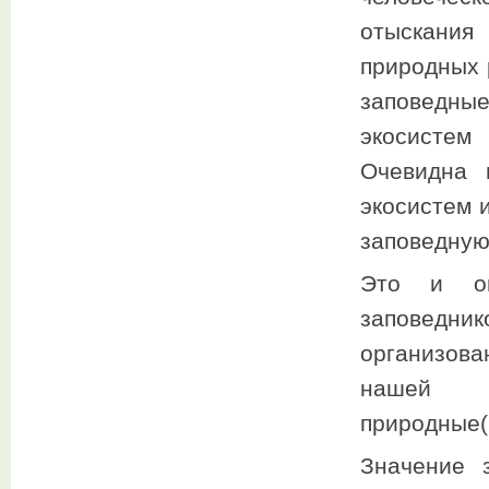
отыскания
природных 
заповедн
экосистем
Очевидна 
экосистем 
заповедную
Это и оп
заповедни
организов
нашей
природные(
Значение 