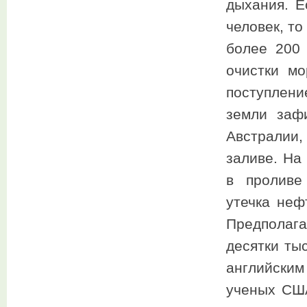
дыхания. Е
человек, то
более 200 
очистки мо
поступлени
земли заф
Австралии
заливе. На
в проливе
утечка неф
Предполаг
десятки тыс
английски
ученых США