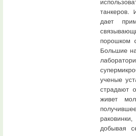
использова
танкеров.
дает прим
связывающи
порошком 
Большие на
лаборатор
супермикро
ученые уст
страдают о
живет мол
получивш
раковинки,
добывая с