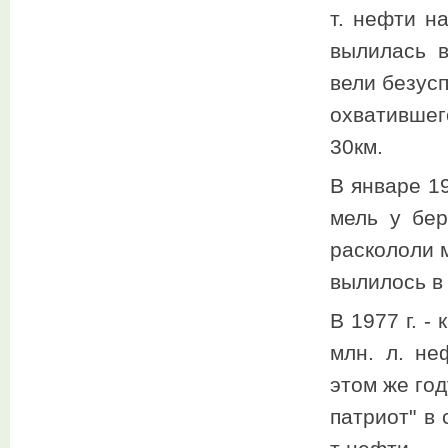
т. нефти н
вылилась 
вели безус
охвативше
30км.
В январе 19
мель у бер
раскололи 
вылилось в
В 1977 г. -
млн. л. не
этом же год
патриот" в 