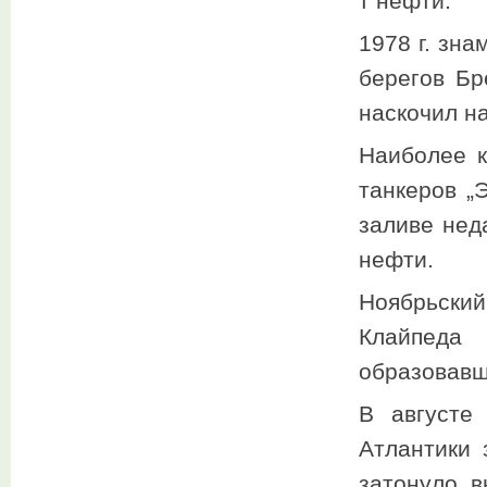
т нефти.
1978 г. зн
берегов Бр
наскочил на
Наиболее к
танкеров „
заливе нед
нефти.
Ноябрьски
Клайпеда
образовавш
В августе
Атлантики 
затонуло, в