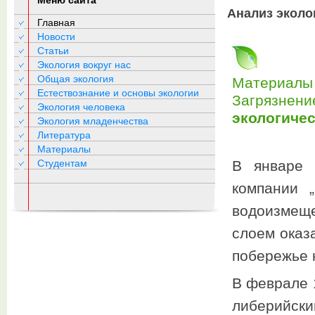
Меню сайта
Анализ эколо
Главная
Новости
Статьи
Экология вокруг нас
Общая экология
Материалы 
Естествознание и основы экологии
Загрязнени
Экология человека
экологичес
Экология младенчества
Литература
Материалы
Студентам
В январе 
компании 
водоизмеще
слоем оказа
побережье 
В феврале 
либе­рийск