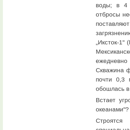
воды; в 4
отбросы не
поставляют
загрязнени
„Иксток-1" 
Мексиканск
ежедневно 
Скважина ф
почти 0,3 
обошлась в 
Встает угр
океанами"? 
Строятся