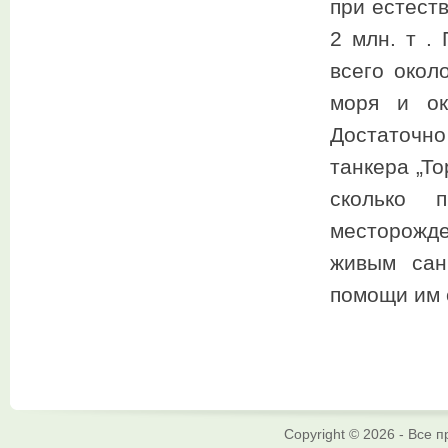
при естест
2 млн. т .
всего окол
моря и ок
Достаточн
танкера „Т
сколько 
месторожде
живым сан
помощи им о
Copyright © 2026 - Все 