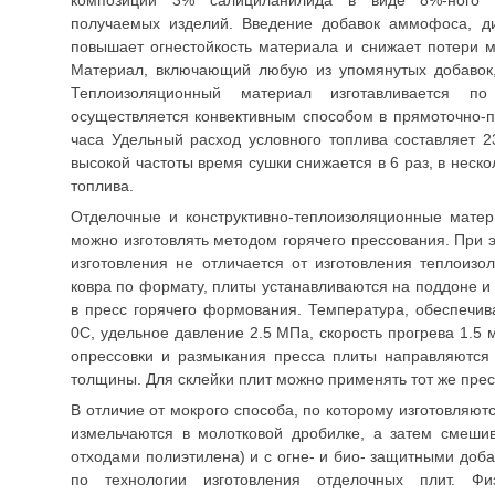
композиции 3% салициланилида в виде 8%-ного ра
получаемых изделий. Введение добавок аммофоса, д
повышает огнестойкость материала и снижает потери м
Материал, включающий любую из упомянутых добавок, 
Теплоизоляционный материал изготавливается п
осуществляется конвективным способом в прямоточно-
часа Удельный расход условного топлива составляет 2
высокой частоты время сушки снижается в 6 раз, в неск
топлива.
Отделочные и конструктивно-теплоизоляционные мате
можно изготовлять методом горячего прессования. При э
изготовления не отличается от изготовления теплоизо
ковра по формату, плиты устанавливаются на поддоне и 
в пресс горячего формования. Температура, обеспечи
0С, удельное давление 2.5 МПа, скорость прогрева 1.5 
опрессовки и размыкания пресса плиты направляются 
толщины. Для склейки плит можно применять тот же прес
В отличие от мокрого способа, по которому изготовляю
измельчаются в молотковой дробилке, а затем смеши
отходами полиэтилена) и с огне- и био- защитными до
по технологии изготовления отделочных плит. Физ