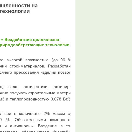
ышленности на
технологии
» Воздействие целлюлозно-
Природосберегающие технологии
го высокой влажностью (до 96 %) и
нии стройматериалов. Разработанные
рячего прессования изделий позволили
 зола, антисептики, антипирены,
можно получать строительные материалы
м3 и теплопроводностью 0.078 Вт/(м*К)
ульсии в количестве 2% массы сухих
0 %. Обязательными компонентами
ки и антипирены. Введение в состав