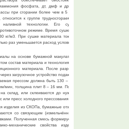
створа обеспечивает биостойкость
иаммония фосфата, дт, дмф и других
ассы при сгорании более чем в 5 раз.
относится к группе трудносгораемых.
о наливной технологии. Его сушка
противоточном режиме. Время сушки 24
30 кг/м3. При сушке материала токами
олько раз уменьшается расход условного
риалы на основе бумажной макулатуры
том состав материала и технология его
ляционного материала. После разрезки
через загрузочное устройство подаются
ваемая прессом должна быть 130 – 140
мм/мин, толщина плит 8 – 16 мм. После
на склад, или склеиваются до нужной
с или пресс холодного прессования.
тся изделия из СКОПа, бумажные отходы
ваются со связующим (измельчёнными
бавками. Полученная смесь формируется
ико-механические свойства изделий