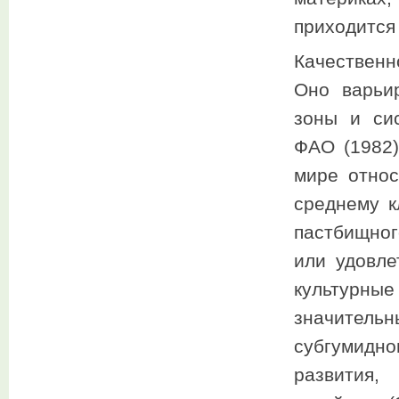
приходится
Качественн
Оно варьир
зоны и си
ФАО (1982)
мире относ
среднему к
пастбищно
или удовле
культурн
значител
субгумидно
развития,