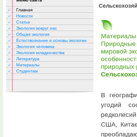
Меню сайта
Сельскохозяй
Главная
Новости
Статьи
Экология вокруг нас
Общая экология
Материалы 
Естествознание и основы экологии
Природные 
Экология человека
мировой эк
Экология младенчества
особенност
Литература
Материалы
природных 
Студентам
Сельскохо
В географ
угодий со
редколесий
США, Китае
преобладаю