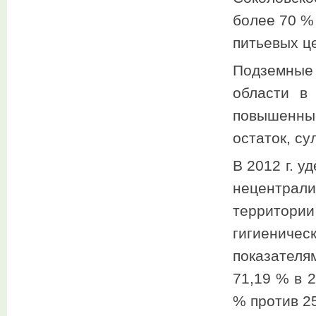
более 70 %
питьевых ц
Подземные
области в
повышенные
остаток, су
В 2012 г. у
нецентрал
территор
гигиениче
показателя
71,19 % в 2
% против 25