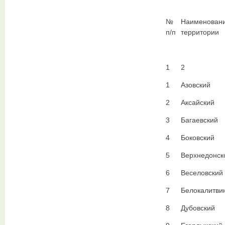
№
Наименован
п/п
территории
1
2
1
Азовский
2
Аксайский
3
Багаевский
4
Боковский
5
Верхнедонск
6
Веселовский
7
Белокалитви
8
Дубовский