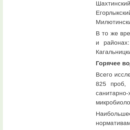
Шахтинский
Егорлыкск
Милютински
В то же вр
и районах:
Кагальницк
Горячее в
Всего иссл
825 проб,
санитарно
микробиоло
Наибольшее
норматива