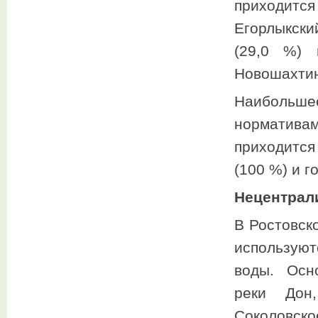
приходитс
Егорлыкски
(29,0 %) 
Новошахтин
Наибольшее
норматив
приходится
(100 %) и г
Нецентрал
В Ростовск
использую
воды. Осн
реки Дон
Соколовско