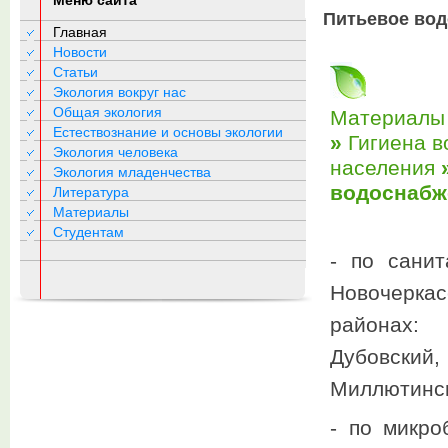
Меню сайта
Питьевое вод
Главная
Новости
Статьи
Экология вокруг нас
Общая экология
Материалы
Естествознание и основы экологии
»
Гигиена в
Экология человека
населения
»
Экология младенчества
водоснабж
Литература
Материалы
Студентам
- по санит
Новочеркас
районах: 
Дубовски
Миллютинс
- по микро