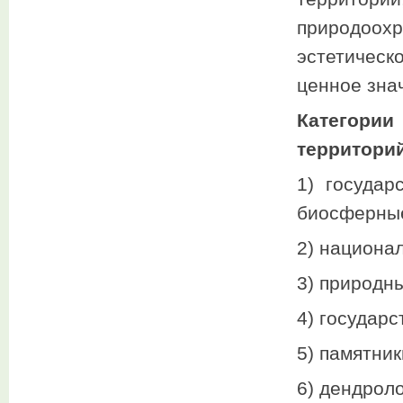
природоо
эстетическ
ценное зна
Категори
территорий
1) государ
биосферны
2) национа
3) природны
4) государ
5) памятни
6) дендроло