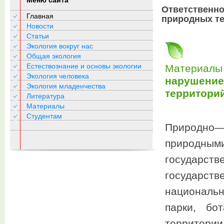
Меню сайта
Ответственно
Главная
природных те
Новости
Статьи
Экология вокруг нас
Общая экология
Естествознание и основы экологии
Материалы
Экология человека
нарушение
Экология младенчества
территорий
Литература
Материалы
Студентам
Природно—
природны
государст
государств
национальн
парки, бо
территор