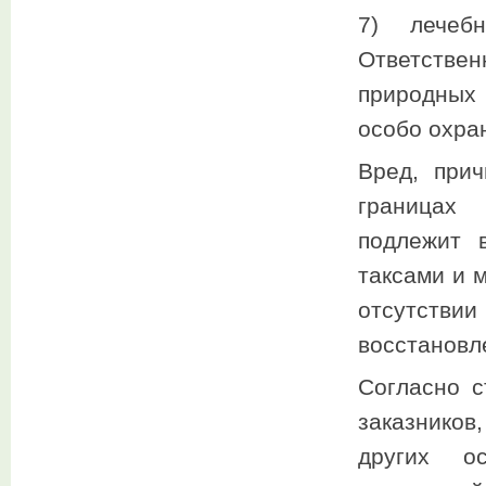
7) лечебн
Ответстве
природных 
особо охра
Вред, при
границах 
подлежит 
таксами и 
отсутств
восстановл
Согласно с
заказников
других о