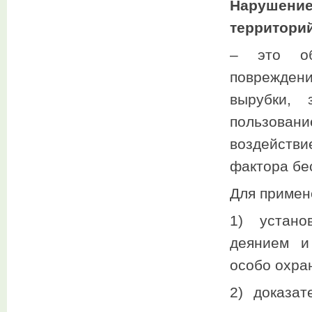
Нарушени
территори
– это об
повреждени
вырубки, 
пользован
воздейств
фактора бес
Для примен
1) устано
деянием и
особо охра
2) доказа