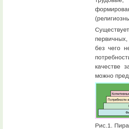
трудовые,
формиров
(религиозны
Существует
первичных, 
без чего н
потребнос
качестве 
можно пред
Рис.1. Пир