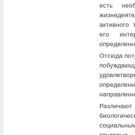
есть нео
жизнедеяте
активного 
его инте
определенн
Отсюда пот
побуждающ
удовлетвор
определе
направленн
Различаю
биологичес
социальны