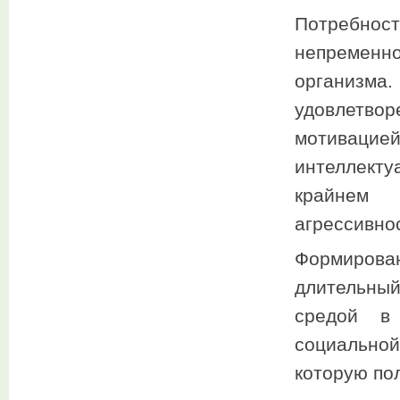
Потребност
непременн
организм
удовлетв
мотиваци
интеллекту
крайнем 
агрессивнос
Формиров
длительны
средой в
социально
которую пол