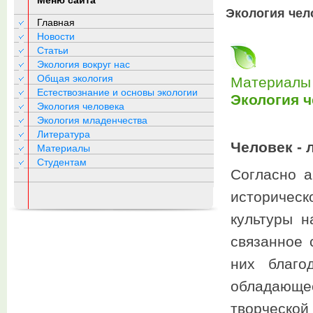
Меню сайта
Экология чел
Главная
Новости
Статьи
Экология вокруг нас
Общая экология
Материалы 
Естествознание и основы экологии
Экология 
Экология человека
Экология младенчества
Литература
Человек - 
Материалы
Студентам
Согласно а
историческ
культуры н
связанное 
них благо
обладающ
творческой