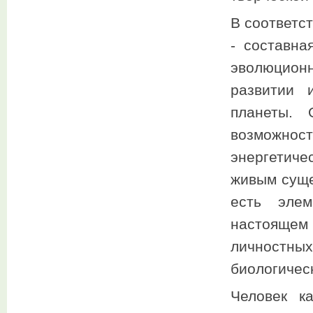
В соответс
- составна
эволюцион
развитии 
планеты. 
возможнос
энергетиче
живым суще
есть элем
настоящем
личностны
биологичес
Человек к