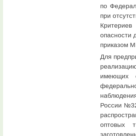
по Федерал
при отсутст
Критериев
опасности 
приказом М
Для предпр
реализаци
имеющих с
федераль
наблюдени
России №32
распростра
оптовых т
заготовле