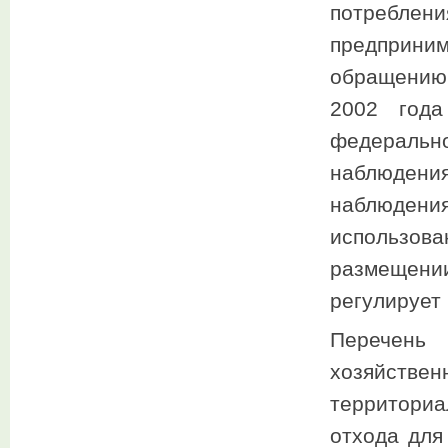
потребле
предприни
обращению
2002 года
федераль
наблюдени
наблюдени
использов
размещен
регулирует
Перечень
хозяйст
территориа
отхода для