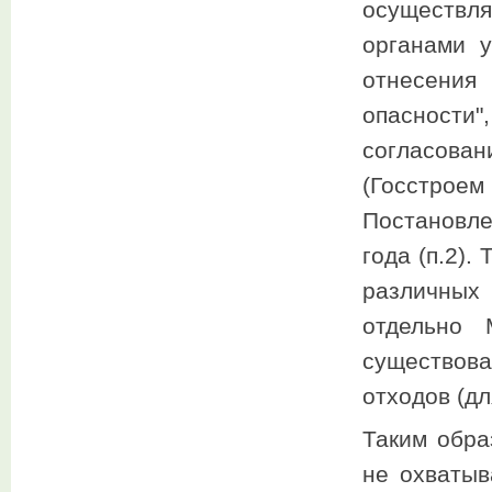
осуществл
органами 
отнесени
опасности"
согласов
(Госстрое
Постановл
года (п.2)
различных
отдельно 
существов
отходов (д
Таким обра
не охватыв