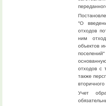
переданного
Постановле
"О введен
отходов по
ним отход
объектов и
поселений"
основанную
отходов с 
также перс
вторичного
Учет обр
обязатель