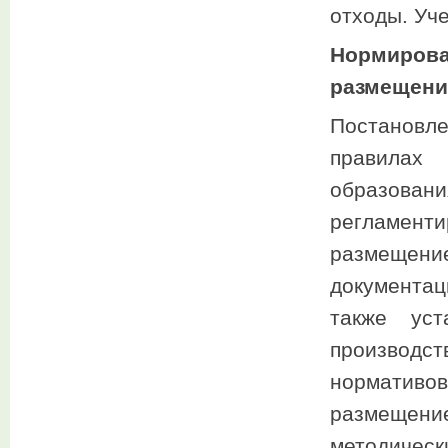
отходы. Уч
Нормиро
размещени
Постановле
правилах
образован
регламент
размещение
документа
также уст
производс
норматив
размещен
методическ