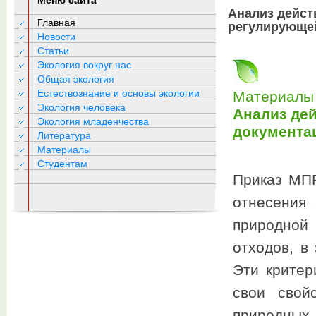
Меню сайта
Анализ дейст
Главная
регулирующе
Новости
Статьи
Экология вокруг нас
Общая экология
Естествознание и основы экологии
Материалы 
Экология человека
Анализ де
Экология младенчества
документа
Литература
Материалы
Студентам
Приказ МПР
отнесения
природной
отходов, в
Эти критер
свои свой
природных