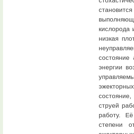
стохастиче
становится
выполняющ
кислорода 
низкая пло
неуправляе
состояние
энергии во
управляе
эжекторны
состояние
струей раб
работу. Е
степени о