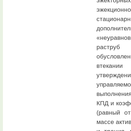
эжекторн
эжекционн
стационарн
дополнит
«неуравно
раструб 
обусловлен
втекании 
утвержде
управляем
выполнения
КПД и коэф
(равный о
массе акти