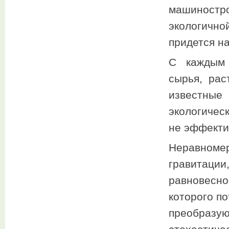
машиност
экологич
придется на
С каждым 
сырья, рас
известные
экологическ
не эффекти
Неравноме
гравитаци
равновесн
которого п
преобразу