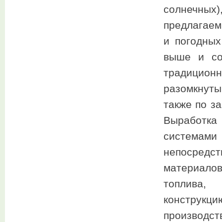
солнечны
предлагаем
и погодных
выше и со
традицион
разомкнуты
также по з
Выработка
системам
непосредст
материало
топлива,
конструкц
производс