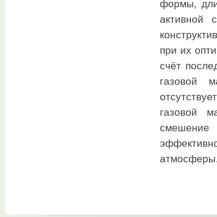
формы, дли
активной 
конструкти
при их опт
счёт после
газовой м
отсутству
газовой м
смешение
эффективн
атмосферы