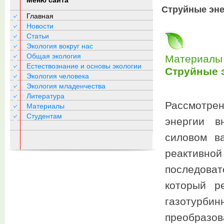
Меню сайта
Струйные эне
Главная
Новости
Статьи
Экология вокруг нас
Общая экология
Материалы 
Естествознание и основы экологии
Струйные 
Экология человека
Экология младенчества
Литература
Рассмотрен
Материалы
Студентам
энергии в
силовом ва
реактивн
последова
который р
газотурби
преобразо