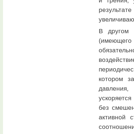
и трения,
результате
увеличиваю
В другом 
(имеющег
обязатель
воздейств
периодиче
котором з
давления,
ускоряется
без смеше
активной 
соотноше­