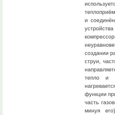
использу
теплоприём
и соединён
устройства
компрессор
неуравнове
создании р
струи, час
направляет
тепло и 
нагреваетс
функции пр
часть газо
минуя его