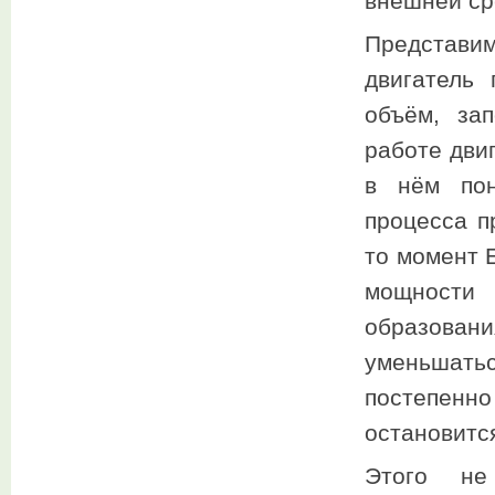
внешней ср
Представи
двигатель
объём, за
работе дви
в нём пон
процесса п
то момент 
мощности 
образован
уменьшатьс
постепенн
остановитс
Этого не