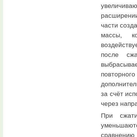
увеличива
расширении
части созд
массы, к
воздейству
после сж
выбрасыва
повторно
дополнител
за счёт ис
через напр
При сжати
уменьшают
сравнени