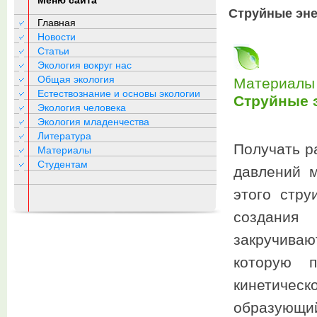
Меню сайта
Струйные эне
Главная
Новости
Статьи
Экология вокруг нас
Общая экология
Материалы 
Естествознание и основы экологии
Струйные 
Экология человека
Экология младенчества
Литература
Получать р
Материалы
Студентам
давлений м
этого стру
создания 
закручиваю
которую п
кинетичес
образующ