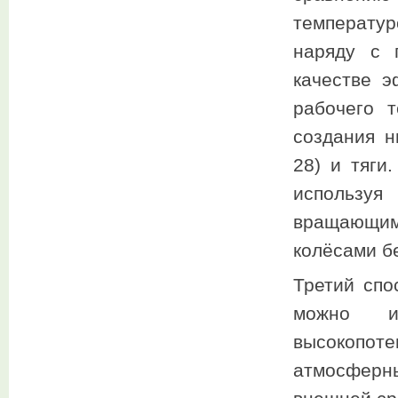
температу
наряду с 
качестве э
рабочего 
создания н
28) и тяги
использу
вращающим
колёсами б
Третий спо
можно ис
высокопот
атмосферн