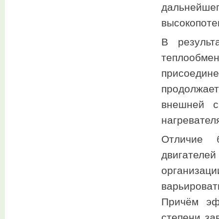
дальне
высокопоте
В результ
теплообме
присоедине
продолжает
внешней с
нагревателя
Отличие 
двигател
организаци
варьирова
Причём эф
степени за