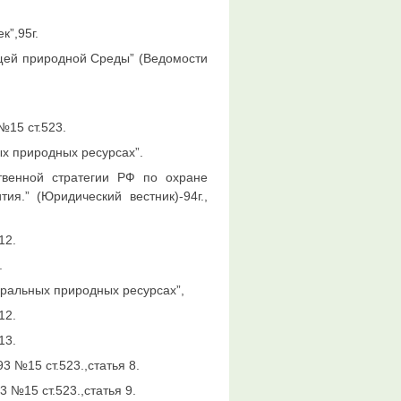
к”,95г.
щей природной Среды” (Ведомости
№15 ст.523.
ых природных ресурсах”.
твенной стратегии РФ по охране
я.” (Юридический вестник)-94г.,
12.
.
еральных природных ресурсах”,
12.
13.
3 №15 ст.523.,статья 8.
 №15 ст.523.,статья 9.