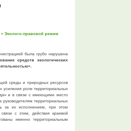
я
» Эколого-правовой режим
инистрацией была грубо нарушена
ование средств экологических
еятельностью».
ющей среды и природных ресурсов
ях усиления роли территориальных
дач и в связи с имеющими место
в руководителям территориальных
ль за их исполнением, при этом
 связи с этим, действия краевой
тованы именно территориальным