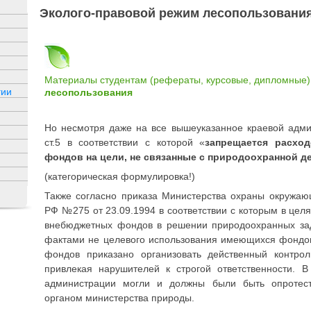
Эколого-правовой режим лесопользовани
Материалы студентам (рефераты, курсовые, дипломные)
гии
лесопользования
Но несмотря даже на все вышеуказанное краевой адм
ст.5 в соответствии с которой «
запрещается расход
фондов на цели, не связанные с природоохранной д
(категорическая формулировка!)
Также согласно приказа Министерства охраны окружа
РФ №275 от 23.09.1994 в соответствии с которым в цел
внебюджетных фондов в решении природоохранных за
фактами не целевого использования имеющихся фондо
фондов приказано организовать действенный контро
привлекая нарушителей к строгой ответственности. В
администрации могли и должны были быть опротес
органом министерства природы.