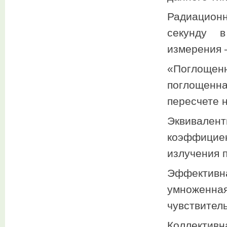
Радиацион
секунду в
измерения –
«Поглощенн
поглощенн
пересчете 
Эквивалент
коэффицие
излучения 
Эффективна
умноженн
чувствител
Коллектив