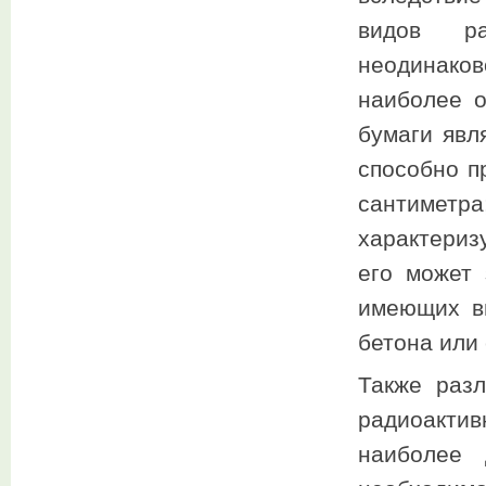
видов ра
неодинако
наиболее о
бумаги явл
способно п
сантиметр
характери
его может 
имеющих в
бетона или 
Также разл
радиоакти
наиболее 