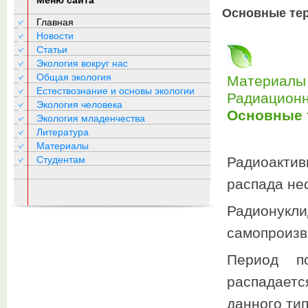
Меню сайта
Основные те
Главная
Новости
Статьи
Экология вокруг нас
Общая экология
Материалы 
Естествознание и основы экологии
Радиационн
Экология человека
Основные 
Экология младенчества
Литература
Материалы
Студентам
Радиоактив
распада не
Радионук
самопроизв
Период п
распадает
данного ти