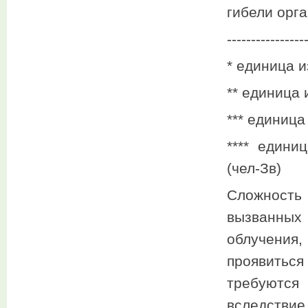
гибели орг
----------------
* единица и
** единица 
*** единица
**** едини
(чел-Зв)
Сложность 
вызванных 
облучени
проявитьс
требуются
вследстви