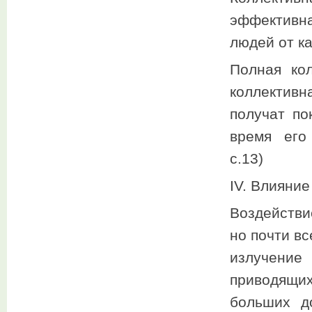
эффективн
людей от к
Полная ко
коллектив
получат по
время его
с.13)
IV. Влияни
Воздействи
но почти в
излучени
приводящи
больших д