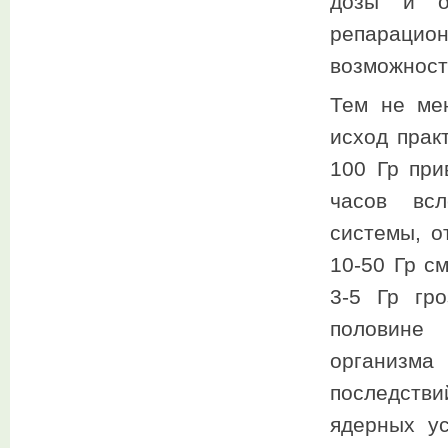
дозы и от
репарацио
возможност
Тем не ме
исход прак
100 Гр при
часов всл
системы, о
10-50 Гр с
3-5 Гр гр
половине
организма
последстви
ядерных ус