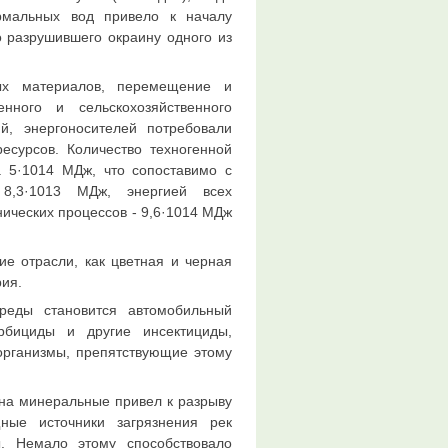
рмальных вод привело к началу
о разрушившего окраину одного из
вых материалов, перемещение и
нного и сельскохозяйственного
ий, энергоносителей потребовали
есурсов. Количество техногенной
а 5·1014 МДж, что сопоставимо с
 8,3·1013 МДж, энергией всех
нических процессов - 9,6·1014 МДж
е отрасли, как цветная и черная
рия.
реды становится автомобильный
рбициды и другие инсектициды,
рганизмы, препятствующие этому
 на минеральные привел к разрыву
ные источники загрязнения рек
. Немало этому способствовало