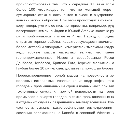
проиллюстрирована тем, что к середине ХХ века толь
более 100 миллиардов тон, что по меньшей мере 
суммарного стока с континентов в океан и внутренние
вулканических выбросов. При этом происходит активное
кору, теперь уже и в ее нижние горизонты, например, ру
поверхности земли, в Индии и Южной Африке золотые ру
км и приближаются к отметке 4 км. Наряду с подзе
открытые горные работы, характеризующиеся значител
более метров) и площадью, измеряемой тысячами квадр
недр горные массы настолько велики, что мен
горнопромышленные. Известны своеобразные Росс
Донбасса, Кузбасса, Кривого Рога, Курской магнитной 
Глубин более 10 км человек достигает с помощью буровы
Перераспределение горной массы на поверхности зе
полезных ископаемых, извлечение из недр нефти, газа
городов и промышленных центров и водных масс при за
техногенные опускания земной поверхности на терр
промыслов и в черте городов, а также гравитационные 
в отдельных случаях разрешались землетрясениями. Им
частности, связаны катастрофические землетрясени
создания водохранилища Кариба в северной Африке. Из