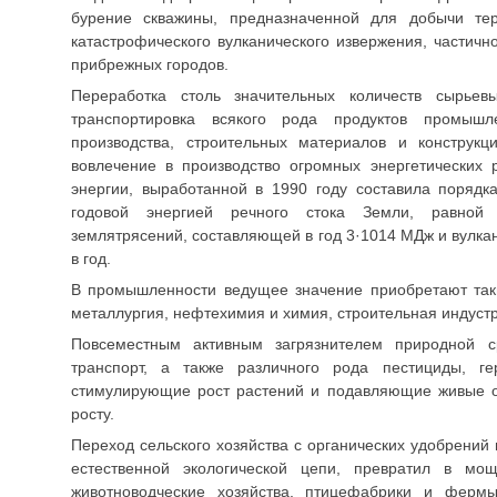
бурение скважины, предназначенной для добычи те
катастрофического вулканического извержения, частичн
прибрежных городов.
Переработка столь значительных количеств сырье
транспортировка всякого рода продуктов промышле
производства, строительных материалов и конструкц
вовлечение в производство огромных энергетических р
энергии, выработанной в 1990 году составила порядк
годовой энергией речного стока Земли, равной
землятрясений, составляющей в год 3·1014 МДж и вулка
в год.
В промышленности ведущее значение приобретают таки
металлургия, нефтехимия и химия, строительная индуст
Повсеместным активным загрязнителем природной с
транспорт, а также различного рода пестициды, ге
стимулирующие рост растений и подавляющие живые о
росту.
Переход сельского хозяйства с органических удобрений
естественной экологической цепи, превратил в мощ
животноводческие хозяйства, птицефабрики и фермы