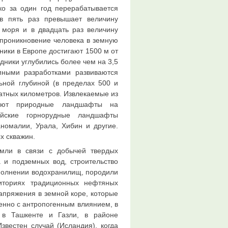
ко за один год перерабатывается
в пять раз превышает величину
 моря и в двадцать раз величину
 проникновение человека в земную
дники в Европе достигают 1500 м от
дники углубились более чем на 3,5
мными разработками развиваются
ьной глубиной (в пределах 500 и
атных километров. Извлекаемые из
яют природные ландшафты на
ийские горнорудные ландшафты
аномалии, Урала, Хибин и другие.
х скважин.
мли в связи с добычей твердых
 и подземных вод, строительство
полнении водохранилищ, породили
иториях традиционных нефтяных
напряжения в земной коре, которые
енно с антропогенным влиянием, в
я в Ташкенте и Газли, в районе
вестен случай (Исландия), когда