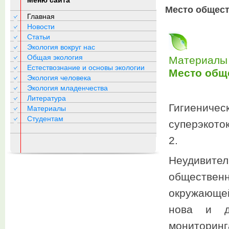
Меню сайта
Место общест
Главная
Новости
Статьи
Экология вокруг нас
Общая экология
Материалы 
Естествознание и основы экологии
Место общ
Экология человека
Экология младенчества
Литература
Гигиени
Материалы
Студентам
суперэкото
2.
Неудивит
обществен
окружающе
нова и дл
мониторинг