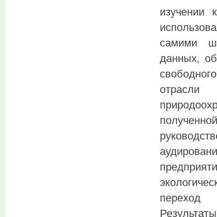
изучении 
использов
самими шк
данных, о
свободног
отрасл
природоох
полученн
руководс
аудирова
предпри
экологичес
переход 
Результаты