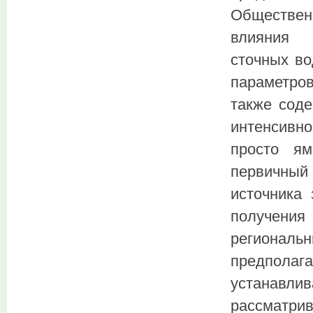
Обществен
влияния 
сточных во
параметро
также соде
интенсивно
просто ям
первичный 
источника 
получения
регионал
предполаг
устанавли
рассматри