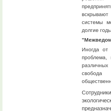
предприня
вскрывают
системы м
долгие годы
"Межведом
Иногда от 
проблема, 
различных 
свобода 
общественн
Сотрудник
экологиче
предназна