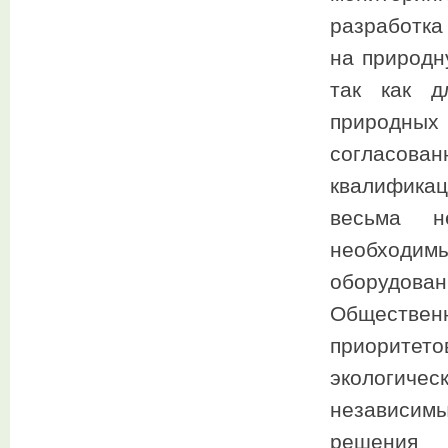
разработка
на природн
так как д
природн
согласов
квалифика
весьма н
необходим
оборудова
Обществе
приоритет
экологич
независимы
решения 