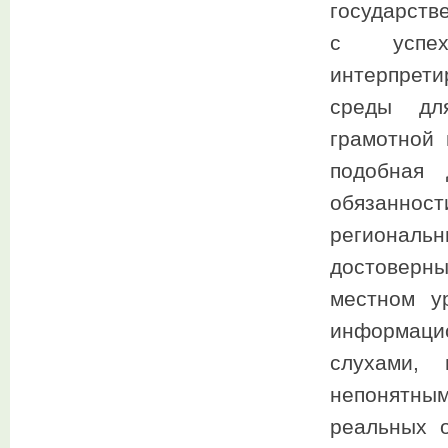
государств
с успех
интерпрет
среды для
грамотной 
подобная 
обязаннос
регионал
достоверн
местном у
информаци
слухами, 
непонятны
реальных 