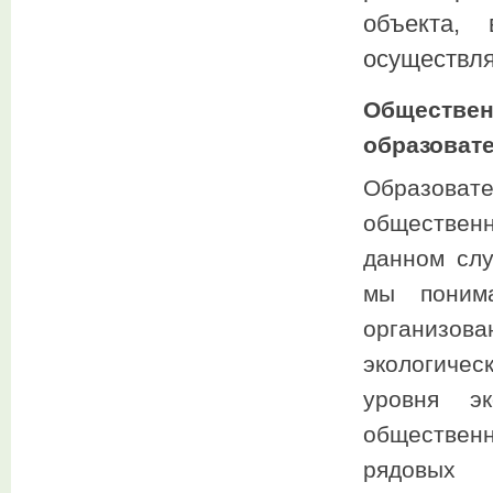
объекта,
осуществл
Обществ
образоват
Образова
общественн
данном слу
мы поним
организов
экологиче
уровня эк
обществен
рядовых с